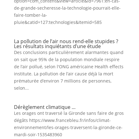
option=com_content&view=article&id=7961:en-cas-
de-grande-secheresse-la-technologie-pourrait-elle-
faire-tomber-la-
pluie&catid=127:technologies&Itemid=585
La pollution de l’air nous rend-elle stupides ?
Les résultats inquiétants d’une étude
Des conclusions particulièrement alarmantes quand
on sait que 95% de la population mondiale respire
de l’air pollué, selon l'ONG américaine Health effects
institute. La pollution de l’air cause déjà la mort
prématurée d’environ 7 millions de personnes,
selon...
Dérèglement climatique …
Les orages ont traversé la Gironde sans faire de gros
dégâts https://www.francebleu.fr/infos/climat-
environnement/les-orages-traversent-la-gironde-ce-
mardi-soir-1535483960