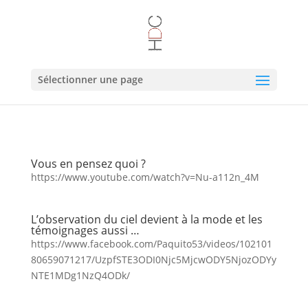
Sélectionner une page
Vous en pensez quoi ?
https://www.youtube.com/watch?v=Nu-a112n_4M
L’observation du ciel devient à la mode et les
témoignages aussi …
https://www.facebook.com/Paquito53/videos/102101
80659071217/UzpfSTE3ODI0Njc5MjcwODY5NjozODYy
NTE1MDg1NzQ4ODk/